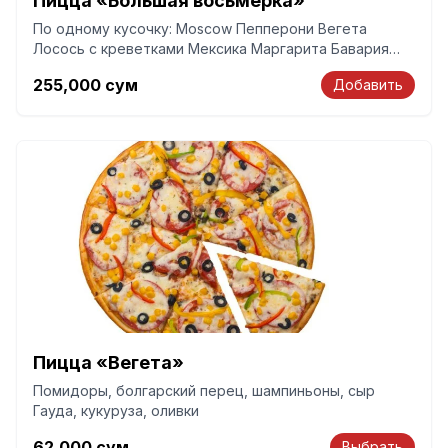
Пицца «Большая восьмёрка»
По одному кусочку: Moscow Пепперони Вегета
Лосось с креветками Мексика Маргарита Бавария
Сырная
255,000
сум
Добавить
Пицца «Вегета»
Помидоры, болгарский перец, шампиньоны, сыр
Гауда, кукуруза, оливки
62,000
сум
Выбрать