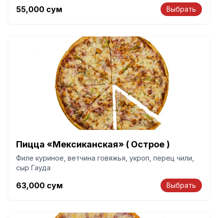
55,000
сум
Выбрать
Пицца «Мексиканская» ( Острое )
Филе куриное, ветчина говяжья, укроп, перец чили,
сыр Гауда
63,000
сум
Выбрать