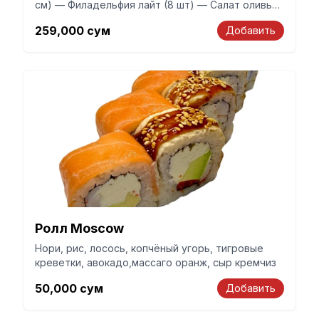
см) — Филадельфия лайт (8 шт) — Салат оливье
(200 гр) В подарок 🎁 получите фри + 1,5
259,000
сум
Добавить
литровую Coca-Cola набор рассчитан на 4
человек
Ролл Moscow
Нори, рис, лосось, копчёный угорь, тигровые
креветки, авокадо,массаго оранж, сыр кремчиз
50,000
сум
Добавить