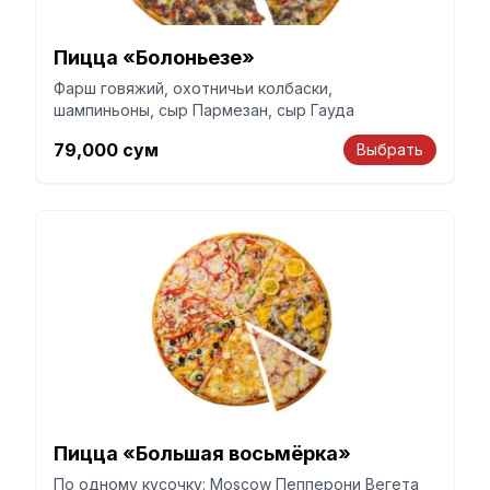
Пицца «Болоньезе»
Фарш говяжий, охотничьи колбаски,
шампиньоны, сыр Пармезан, сыр Гауда
79,000
сум
Выбрать
Пицца «Большая восьмёрка»
По одному кусочку: Moscow Пепперони Вегета