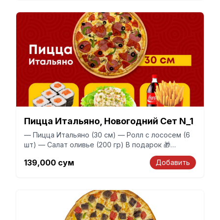
Пицца Итальяно, Новогодний Сет N_1
— Пицца Итальяно (30 см) — Ролл с лососем (6
шт) — Салат оливье (200 гр) В подарок 🎁
получите фри + 1,5 литровую Coca-Cola Набор
139,000
сум
Добавить
рассчитан на 2 человек