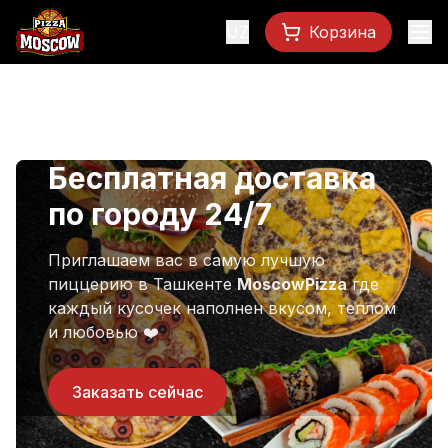
UZ
Корзина
Бесплатная доставка
по городу 24/7
Приглашаем вас в самую лучшую
пиццерию в Ташкенте
MoscowPizza
где
каждый кусочек наполнен вкусом, теплом
и любовью ❤️
Заказать сейчас