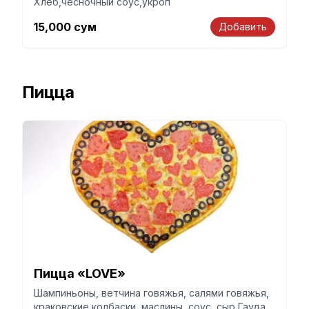
Хлеб,чесночный соус,укроп
15,000
сум
Добавить
Пицца
Пицца «LOVE»
Шампиньоны, ветчина говяжья, салями говяжья,
краковские колбаски, маслины, соус, сыр Гауда