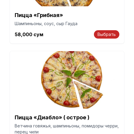
Пицца «Грибная»
Шампиньоны, соус, сыр Гауда
58,000
сум
Выбрать
Пицца «Диабло» ( острое )
Ветчина говяжья, шампиньоны, помидоры черри,
перец чили