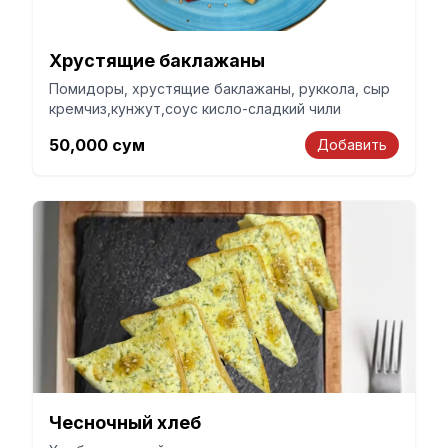
Хрустящие баклажаны
Помидоры, хрустящие баклажаны, руккола, сыр
кремчиз,кунжут,соус кисло-сладкий чили
50,000
сум
Добавить
Чесночный хлеб