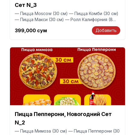
Сет N_3
— Пицца Moscow (30 см) — Пицца Комби (30 см)
— Пицца Макси (30 см) — Ролл Калифорния (8
шт) — Ролл с огурцом (6 шт) — Салат оливье (2
399,000
сум
Добавить
шт по 200 гр) В подарок 🎁 получите фри + 1,5
литровую Coca-Cola Набор рассчитан на 6
человек
Пицца Пепперони, Новогодний Сет
N_2
— Пицца Мимоза (30 см) — Пицца Пепперони (30